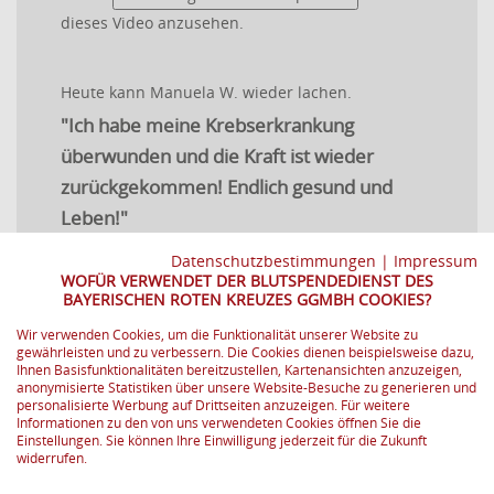
dieses Video anzusehen.
Heute kann Manuela W. wieder lachen.
"Ich habe meine Krebserkrankung
überwunden und die Kraft ist wieder
zurückgekommen! Endlich gesund und
Leben!"
Vielen herzlichen Dank, Ihre Thrombozyten stärken kranke und
Datenschutzbestimmungen
|
Impressum
geschwächte Menschen!
WOFÜR VERWENDET DER BLUTSPENDEDIENST DES
BAYERISCHEN ROTEN KREUZES GGMBH COOKIES?
» mehr erfahren
Wir verwenden Cookies, um die Funktionalität unserer Website zu
gewährleisten und zu verbessern. Die Cookies dienen beispielsweise dazu,
Ihnen Basisfunktionalitäten bereitzustellen, Kartenansichten anzuzeigen,
anonymisierte Statistiken über unsere Website-Besuche zu generieren und
personalisierte Werbung auf Drittseiten anzuzeigen. Für weitere
Informationen zu den von uns verwendeten Cookies öffnen Sie die
Einstellungen. Sie können Ihre Einwilligung jederzeit für die Zukunft
widerrufen.